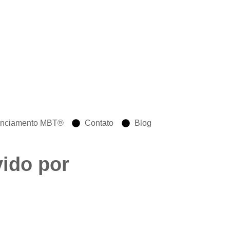
enciamento MBT®
Contato
Blog
vido por