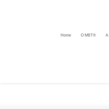
Home
O MBT®
A