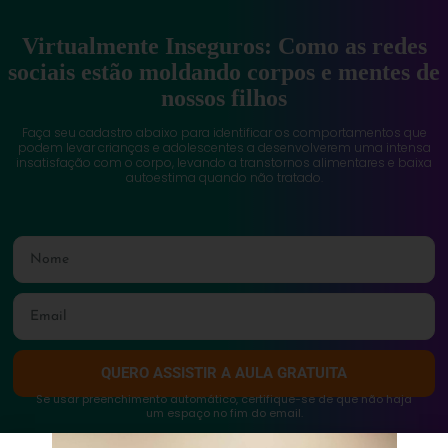
Virtualmente Inseguros: Como as redes
sociais estão moldando corpos e mentes de
nossos filhos
Faça seu cadastro abaixo para identificar os comportamentos que
podem levar crianças e adolescentes a desenvolverem uma intensa
insatisfação com o corpo, levando a transtornos alimentares e baixa
autoestima quando não tratado.
QUERO ASSISTIR A AULA GRATUITA
Se usar preenchimento automático, certifique-se de que não haja
um espaço no fim do email.
* SOMOS 100% CONTRA SPAM. Fique Tranquilo!