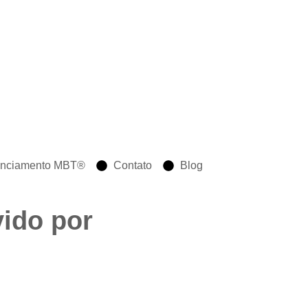
enciamento MBT®
Contato
Blog
vido por