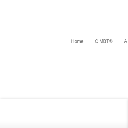
Home
O MBT®
A